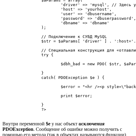
		$aParams = array(

			'driver' => 'mysql', // Здесь указываем нужный нам драйвер

			'host' => 'yourhost',

			'user' => 'dbusername',

			'password' => 'dbuserpassword',

			'dbname' => 'dbname'

		);

		// Подключение к СУБД MySQL

		$str = $aParams[ 'driver' ] . ':host='. $aParams[ 'host' ] . ';dbname=' .$aParams[ 'dbname' ] . ';charset=' . $aParams[ 'charset' ];

		// Специальная конструкция для «отлавливания» ошибок

		try {

			$dbh_bad = new PDO( $str, $aParams[ 'user' ], $aParams[ 'password' ] . '_' );

		}

		catch( PDOException $e ) {

			$error = "<hr /><p style=\"background-color:red;\">Ошибка выполнения подключения к СУБД: <strong>" . $e->getCode() . "</strong>. Ошибка: <strong>" . $e->getMessage() . "</strong></p><hr />";

			print $error; 

		}

		?>

Внутри переменной
$e
у нас объект
исключения
PDOException
. Сообщение об ошибке можно получить с
помощью его метода (так в объектах называются функции)