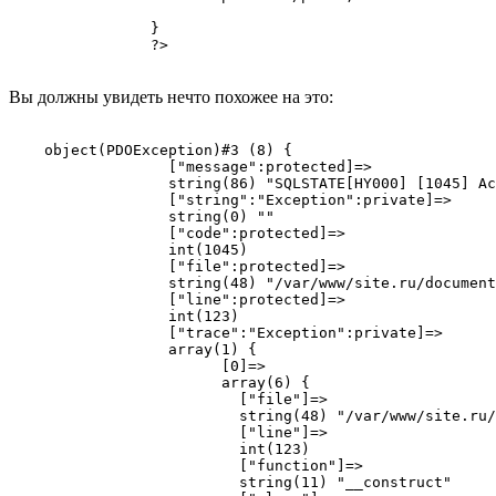
		}

		?>

Вы должны увидеть нечто похожее на это:
    object(PDOException)#3 (8) {

		  ["message":protected]=>

		  string(86) "SQLSTATE[HY000] [1045] Access denied for user 'user'@'localhost' (using password: YES)"

		  ["string":"Exception":private]=>

		  string(0) ""

		  ["code":protected]=>

		  int(1045)

		  ["file":protected]=>

		  string(48) "/var/www/site.ru/document.php"

		  ["line":protected]=>

		  int(123)

		  ["trace":"Exception":private]=>

		  array(1) {

			[0]=>

			array(6) {

			  ["file"]=>

			  string(48) "/var/www/site.ru/document.php"

			  ["line"]=>

			  int(123)

			  ["function"]=>

			  string(11) "__construct"
