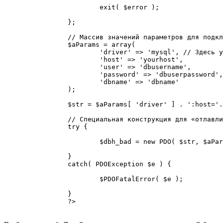
			exit( $error );

		};

		// Массив значений параметров для подключения к СУБД

		$aParams = array(

			'driver' => 'mysql', // Здесь указываем нужный нам драйвер

			'host' => 'yourhost',

			'user' => 'dbusername',

			'password' => 'dbuserpassword',

			'dbname' => 'dbname'

		);

		$str = $aParams[ 'driver' ] . ':host='. $aParams[ 'host' ] . ';dbname=' .$aParams[ 'dbname' ] . ';charset=' . $aParams[ 'charset' ];

		// Специальная конструкция для «отлавливания» ошибок

		try {

			$dbh_bad = new PDO( $str, $aParams[ 'user' ], $aParams[ 'password' ] . '_' );

		}

		catch( PDOException $e ) {

			$PDOFatalError( $e );

		}

		?>
