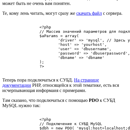
может быть не очень вам понятен.
Те, кому лень читать, могут сразу же
скачать файл
с сервера.
		<?php

		// Массив значений параметров для подключения к СУБД

		$aParams = array(

			'driver' => 'mysql', // Здесь указываем нужный нам драйвер

			'host' => 'yourhost',

			'user' => 'dbusername',

			'password' => 'dbuserpassword',

			'dbname' => 'dbname'

		);

		?>

Теперь пора подключаться к СУБД.
На странице
документации
PHP, относящейся к этой тематике, есть вся
исчерпывающая информаия с примерами.
Там сказано, что подключаться с помощью
PDO
к СУБД
MySQL нужно так:
		<?php

		// Подключение к СУБД MySQL

		$dbh = new PDO( 'mysql:host=localhost;dbname=test', $user, $pass' );
