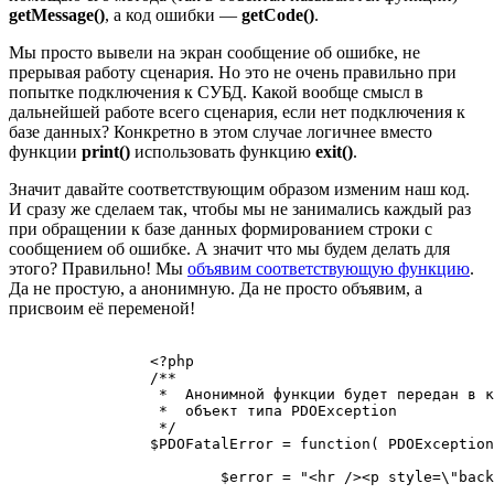
getMessage()
, а код ошибки —
getCode()
.
Мы просто вывели на экран сообщение об ошибке, не
прерывая работу сценария. Но это не очень правильно при
попытке подключения к СУБД. Какой вообще смысл в
дальнейшей работе всего сценария, если нет подключения к
базе данных? Конкретно в этом случае логичнее вместо
функции
print()
использовать функцию
exit()
.
Значит давайте соответствующим образом изменим наш код.
И сразу же сделаем так, чтобы мы не занимались каждый раз
при обращении к базе данных формированием строки с
сообщением об ошибке. А значит что мы будем делать для
этого? Правильно! Мы
объявим соответствующую функцию
.
Да не простую, а анонимную. Да не просто объявим, а
присвоим её переменой!
		<?php

		/** 

		 *  Анонимной функции будет передан в качестве аргумента 

		 *  объект типа PDOException

		 */

		$PDOFatalError = function( PDOException $e ) {

			$error = "<hr /><p style=\"background-color:red;\">Ошибка выполнения подключения к СУБД: <strong>" . $e->getCode() . "</strong>. Ошибка: <strong>" . $e->getMessage() . "</strong></p><hr />";
