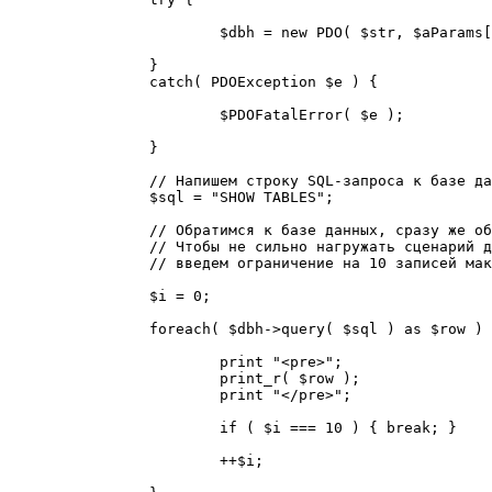
			$dbh = new PDO( $str, $aParams[ 'user' ], $aParams[ 'password' ] );

		}

		catch( PDOException $e ) {

			$PDOFatalError( $e );

		}

		// Напишем строку SQL-запроса к базе данных

		$sql = "SHOW TABLES";

		// Обратимся к базе данных, сразу же обрабатывая результат запроса.

		// Чтобы не сильно нагружать сценарий для такого простого примера, 

		// введем ограничение на 10 записей максимум

		$i = 0;

		foreach( $dbh->query( $sql ) as $row ) {

			print "<pre>";

			print_r( $row );

			print "</pre>";

			if ( $i === 10 ) { break; }

			++$i;
