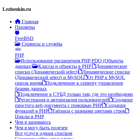
Lezhenkin.ru
Главная
Примеры
FreeBSD
Сервисы и службы
PHP
Использование расширения PHP PDO (Объекты
данных)
Классы и объекты в PHP
Динамические
списки (Динамический select)
Динамические списки
(Динамический select) и MySQL
От PHP к MySQL
сквозь время
Подключение к серверу управления
базами данных
Подключение к СУБД только там, где это необходимо
Регистрация и авторизация пользователей
Создание
простого веб-документа c помощью PHP
Создание
функций в PHP
Таблица с разными цветами строк
Циклы в PHP
Чем я занимаюсь
Чем я могу быть полезен
Все услуги одним списком
Создание сайта «под ключ»