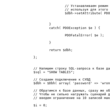
				// Устанавливаем режим выборки по умолчанию для объекта запроса,

				// используя для этого метод setAttribute() объекта PDO

				$dbh->setAttribute( PDO::ATTR_DEFAULT_FETCH_MODE, PDO::FETCH_ASSOC );

			}

			catch( PDOException $e ) {

				PDOFatalError( $e );

			}

			return $dbh;

		};

		// Напишем строку SQL-запроса к базе данных

		$sql = "SHOW TABLES";

		// Создаем подключение к СУБД

		$dbh = $Dbh( array( 'password' => 'wrong_password' ) );

		// Обратимся к базе данных, сразу же обрабатывая результат запроса.

		// Чтобы не сильно нагружать сценарий для такого простого примера, 

		// введем ограничение на 10 записей максимум

		$i = 0;
