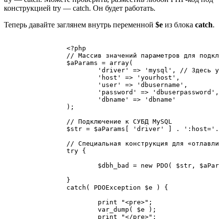
конструкцией try — catch. Он будет работать.
Теперь давайте заглянем внутрь переменной
$e
из блока
catch
.
		<?php

		// Массив значений параметров для подключения к СУБД

		$aParams = array(

			'driver' => 'mysql', // Здесь указываем нужный нам драйвер

			'host' => 'yourhost',

			'user' => 'dbusername',

			'password' => 'dbuserpassword',

			'dbname' => 'dbname'

		);

		// Подключение к СУБД MySQL

		$str = $aParams[ 'driver' ] . ':host='. $aParams[ 'host' ] . ';dbname=' .$aParams[ 'dbname' ] . ';charset=' . $aParams[ 'charset' ];

		// Специальная конструкция для «отлавливания» ошибок

		try {

			$dbh_bad = new PDO( $str, $aParams[ 'user' ], $aParams[ 'password' ] . '_' );

		}

		catch( PDOException $e ) {

			print "<pre>";

			var_dump( $e );

			print "</pre>"; 
