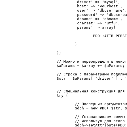
				'driver' => 'mysql', 

				'host' => 'yourhost',

				'user' => 'dbusername',

				'password' => 'dbuserpassword',

				'dbname' => 'dbname',

				'charset' => 'utf8',

				'params' => array(			// Дополнительные параметры подключения

					PDO::ATTR_PERSISTENT => true, 	// Использовать постоянные подключения

				)

			);

			// Можно и переопределить некоторые из параметров при вызове функции

			$aParams = $array += $aParams;

			// Строка с параметрами подключения к СУБД

			$str = $aParams[ 'driver' ] . ':host='. $aParams[ 'host' ] . ';dbname=' .$aParams[ 'dbname' ] . ';charset=' . $aParams[ 'charset' ];

			// Специальная конструкция для «отлавливания» ошибок

			try {

				// Последним аргументом передаётся массив с дополнительными параметрами

				$dbh = new PDO( $str, $aParams[ 'user' ], $aParams[ 'password' ], $aParams[ 'params' ] );

				// Устанавливаем режим обработки ошибок,

				// используя для этого метод setAttribute() объекта PDO

				$dbh->setAttribute(PDO::ATTR_ERRMODE, PDO::ERRMODE_EXCEPTION);
