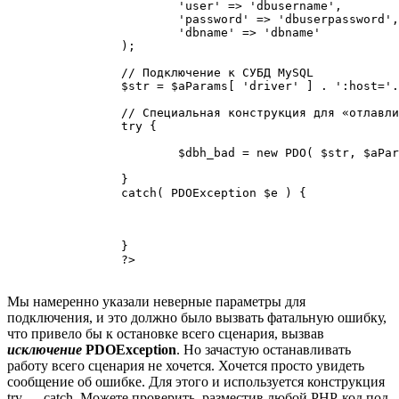
			'user' => 'dbusername',

			'password' => 'dbuserpassword',

			'dbname' => 'dbname'

		);

		// Подключение к СУБД MySQL

		$str = $aParams[ 'driver' ] . ':host='. $aParams[ 'host' ] . ';dbname=' .$aParams[ 'dbname' ] . ';charset=' . $aParams[ 'charset' ];

		// Специальная конструкция для «отлавливания» ошибок

		try {

			$dbh_bad = new PDO( $str, $aParams[ 'user' ], $aParams[ 'password' ] . '_' );

		}

		catch( PDOException $e ) {

		}

		?>

Мы намеренно указали неверные параметры для
подключения, и это должно было вызвать фатальную ошибку,
что привело бы к остановке всего сценария, вызвав
исключение
PDOException
. Но зачастую останавливать
работу всего сценария не хочется. Хочется просто увидеть
сообщение об ошибке. Для этого и используется конструкция
try — catch. Можете проверить, разместив любой PHP-код под