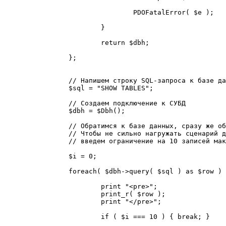
				PDOFatalError( $e );

			}

			return $dbh;

		};

		// Напишем строку SQL-запроса к базе данных

		$sql = "SHOW TABLES";

		// Создаем подключение к СУБД

		$dbh = $Dbh();

		// Обратимся к базе данных, сразу же обрабатывая результат запроса.

		// Чтобы не сильно нагружать сценарий для такого простого примера, 

		// введем ограничение на 10 записей максимум

		$i = 0;

		foreach( $dbh->query( $sql ) as $row ) {

			print "<pre>";

			print_r( $row );

			print "</pre>";

			if ( $i === 10 ) { break; }
