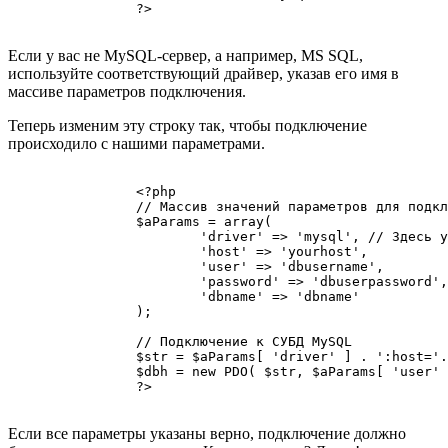
		?>

Если у вас не MySQL-сервер, а например, MS SQL,
используйте соответствующий драйвер, указав его имя в
массиве параметров подключения.
Теперь изменим эту строку так, чтобы подключение
происходило с нашими параметрами.
		<?php

		// Массив значений параметров для подключения к СУБД

		$aParams = array(

			'driver' => 'mysql', // Здесь указываем нужный нам драйвер

			'host' => 'yourhost',

			'user' => 'dbusername',

			'password' => 'dbuserpassword',

			'dbname' => 'dbname'

		);

		// Подключение к СУБД MySQL

		$str = $aParams[ 'driver' ] . ':host='. $aParams[ 'host' ] . ';dbname=' .$aParams[ 'dbname' ] . ';charset=' . $aParams[ 'charset' ];

		$dbh = new PDO( $str, $aParams[ 'user' ], $aParams[ 'password' ] );

		?>

Если все параметры указаны верно, подключение должно