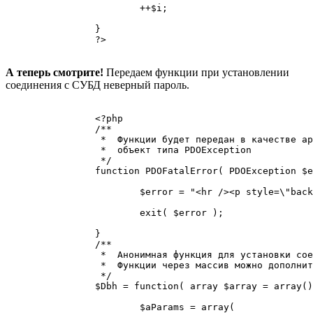
			++$i;

		}

		?>

А теперь смотрите!
Передаем функции при установлении
соединения с СУБД неверный пароль.
		<?php

		/** 

		 *  Функции будет передан в качестве аргумента 

		 *  объект типа PDOException

		 */

		function PDOFatalError( PDOException $e ) {

			$error = "<hr /><p style=\"background-color:red;\">Ошибка выполнения подключения к СУБД: <strong>" . $e->getCode() . "</strong>. Ошибка: <strong>" . $e->getMessage() . "</strong></p><hr />";

			exit( $error );

		}

		/** 

		 *  Анонимная функция для установки соединения с СУБД

		 *  Функции через массив можно дополнительно передавать свои параметры

		 */

		$Dbh = function( array $array = array() ) {

			$aParams = array(
