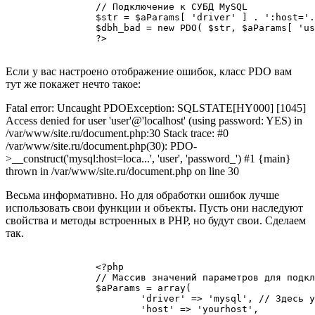
		// Подключение к СУБД MySQL

		$str = $aParams[ 'driver' ] . ':host='. $aParams[ 'host' ] . ';dbname=' .$aParams[ 'dbname' ] . ';charset=' . $aParams[ 'charset' ];

		$dbh_bad = new PDO( $str, $aParams[ 'user' ], $aParams[ 'password' ] . '_' );

		?>

Если у вас настроено отображение ошибок, класс PDO вам
тут же покажет нечто такое:
Fatal error: Uncaught PDOException: SQLSTATE[HY000] [1045]
Access denied for user 'user'@'localhost' (using password: YES) in
/var/www/site.ru/document.php:30 Stack trace: #0
/var/www/site.ru/document.php(30): PDO-
>__construct('mysql:host=loca...', 'user', 'password_') #1 {main}
thrown in /var/www/site.ru/document.php on line 30
Весьма информативно. Но для обработки ошибок лучше
использовать свои функции и объекты. Пусть они наследуют
свойства и методы встроенных в PHP, но будут свои. Сделаем
так.
		<?php

		// Массив значений параметров для подключения к СУБД

		$aParams = array(

			'driver' => 'mysql', // Здесь указываем нужный нам драйвер

			'host' => 'yourhost',
