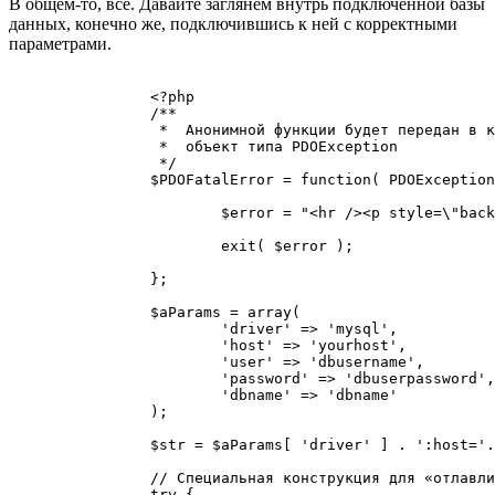
В общем-то, всё. Давайте заглянем внутрь подключенной базы
данных, конечно же, подключившись к ней с корректными
параметрами.
		<?php

		/** 

		 *  Анонимной функции будет передан в качестве аргумента 

		 *  объект типа PDOException

		 */

		$PDOFatalError = function( PDOException $e ) {

			$error = "<hr /><p style=\"background-color:red;\">Ошибка выполнения подключения к СУБД: <strong>" . $e->getCode() . "</strong>. Ошибка: <strong>" . $e->getMessage() . "</strong></p><hr />";

			exit( $error );

		};

		$aParams = array(

			'driver' => 'mysql', 

			'host' => 'yourhost',

			'user' => 'dbusername',

			'password' => 'dbuserpassword',

			'dbname' => 'dbname'

		);

		$str = $aParams[ 'driver' ] . ':host='. $aParams[ 'host' ] . ';dbname=' .$aParams[ 'dbname' ] . ';charset=' . $aParams[ 'charset' ];

		// Специальная конструкция для «отлавливания» ошибок

		try {
