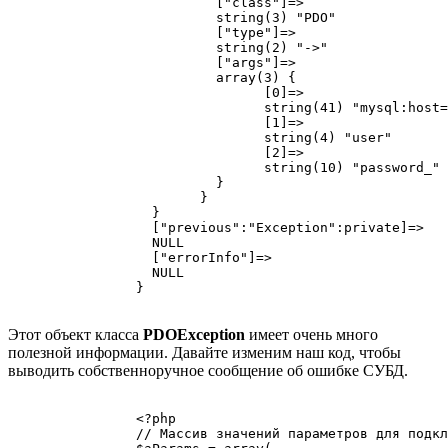
			  ["class"]=>

			  string(3) "PDO"

			  ["type"]=>

			  string(2) "->"

			  ["args"]=>

			  array(3) {

				[0]=>

				string(41) "mysql:host=localhost;dbname=dbname"

				[1]=>

				string(4) "user"

				[2]=>

				string(10) "password_"

			  }

			}

		  }

		  ["previous":"Exception":private]=>

		  NULL

		  ["errorInfo"]=>

		  NULL

		}

Этот объект класса
PDOException
имеет очень много
полезной информации. Давайте изменим наш код, чтобы
выводить собственноручное сообщение об ошибке СУБД.
		<?php

		// Массив значений параметров для подключения к СУБД
