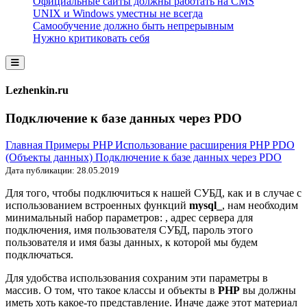
Официальные сайты должны работать на CMS
UNIX и Windows уместны не всегда
Самообучение должно быть непрерывным
Нужно критиковать себя
Lezhenkin.ru
Подключение к базе данных через PDO
Главная
Примеры
PHP
Использование расширения PHP PDO
(Объекты данных)
Подключение к базе данных через PDO
Дата публикации: 28.05.2019
Для того, чтобы подключиться к нашей СУБД, как и в случае с
использованием встроенных функций
mysql_
, нам необходим
минимальный набор параметров: , адрес сервера для
подключения, имя пользователя СУБД, пароль этого
пользователя и имя базы данных, к которой мы будем
подключаться.
Для удобства использования сохраним эти параметры в
массив. О том, что такое классы и объекты в
PHP
вы должны
иметь хоть какое-то представление. Иначе даже этот материал