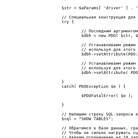
			$str = $aParams[ 'driver' ] . ':host='. $aParams[ 'host' ] . ';dbname=' .$aParams[ 'dbname' ] . ';charset=' . $aParams[ 'charset' ];

			// Специальная конструкция для «отлавливания» ошибок

			try {

				// Последним аргументом передаётся массив с дополнительными параметрами

				$dbh = new PDO( $str, $aParams[ 'user' ], $aParams[ 'password' ], $aParams[ 'params' ] );

				// Устанавливаем режим обработки ошибок,

				// используя для этого метод setAttribute() объекта PDO

				$dbh->setAttribute(PDO::ATTR_ERRMODE, PDO::ERRMODE_EXCEPTION);

				// Устанавливаем режим выборки по умолчанию для объекта запроса,

				// используя для этого метод setAttribute() объекта PDO

				$dbh->setAttribute( PDO::ATTR_DEFAULT_FETCH_MODE, PDO::FETCH_ASSOC );

			}

			catch( PDOException $e ) {

				$PDOFatalError( $e );

			}

			// Напишем строку SQL-запроса к базе данных

			$sql = "SHOW TABLES";

			// Обратимся к базе данных, сразу же обрабатывая результат запроса.

			// Чтобы не сильно нагружать сценарий для такого простого примера, 

			// введем ограничение на 10 записей максимум
