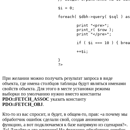
			$i = 0;

			foreach( $dbh->query( $sql ) as $row ) {

				print "<pre>";

				print_r( $row );

				print "</pre>";

				if ( $i === 10 ) { break; }

				++$i;

			}

			?>

При желании можно получать результат запроса в виде
объекта, где имена столбцов таблицы будут являться именами
свойств объекта. Для этого в месте установки режима
выборки по умолчанию нужно вместо константы
PDO::FETCH_ASSOC
указать константу
PDO::FETCH_OBJ
.
Кто-то из вас спросит, и будет, в общем-то, прав: «а почему мы
обработчик ошибок сделали свой, создав анонимную
функцию, а вот подключаемся к базе напрямую из сценария?».
Да! Давайте и это изменим! Но функцию-обработчик ошибок