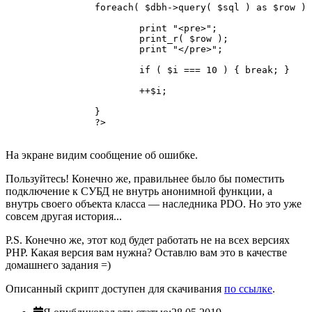
		foreach( $dbh->query( $sql ) as $row ) {

			print "<pre>";

			print_r( $row );

			print "</pre>";

			if ( $i === 10 ) { break; }

			++$i;

		}

		?>

На экране видим сообщение об ошибке.
Пользуйтесь! Конечно же, правильнее было бы поместить
подключение к СУБД не внутрь анонимной функции, а
внутрь своего объекта класса — наследника PDO. Но это уже
совсем другая история...
P.S. Конечно же, этот код будет работать не на всех версиях
PHP. Какая версия вам нужна? Оставлю вам это в качестве
домашнего задания =)
Описанный скрипт доступен для скачивания
по ссылке
.