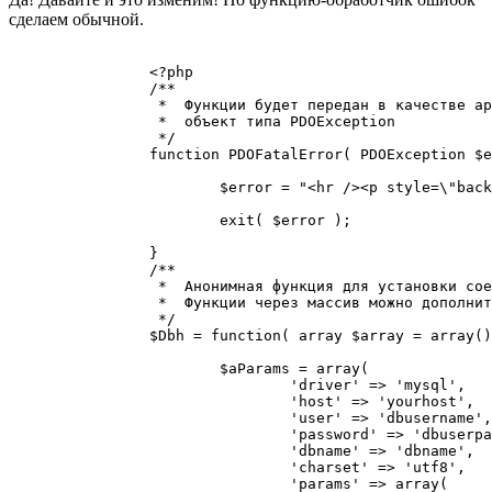
сделаем обычной.
		<?php

		/** 

		 *  Функции будет передан в качестве аргумента 

		 *  объект типа PDOException

		 */

		function PDOFatalError( PDOException $e ) {

			$error = "<hr /><p style=\"background-color:red;\">Ошибка выполнения подключения к СУБД: <strong>" . $e->getCode() . "</strong>. Ошибка: <strong>" . $e->getMessage() . "</strong></p><hr />";

			exit( $error );

		}

		/** 

		 *  Анонимная функция для установки соединения с СУБД

		 *  Функции через массив можно дополнительно передавать свои параметры

		 */

		$Dbh = function( array $array = array() ) {

			$aParams = array(

				'driver' => 'mysql', 

				'host' => 'yourhost',

				'user' => 'dbusername',

				'password' => 'dbuserpassword',

				'dbname' => 'dbname',

				'charset' => 'utf8',

				'params' => array(			// Дополнительные параметры подключения
