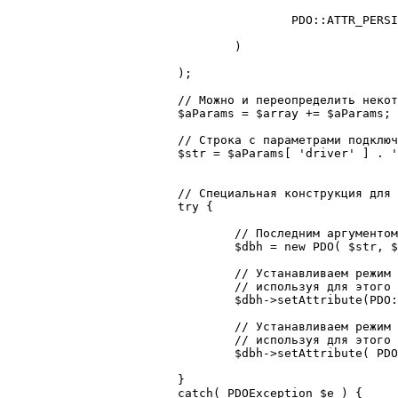
					PDO::ATTR_PERSISTENT => true, 	// Использовать постоянные подключения

				)

			);

			// Можно и переопределить некоторые из параметров при вызове функции

			$aParams = $array += $aParams;

			// Строка с параметрами подключения к СУБД

			$str = $aParams[ 'driver' ] . ':host='. $aParams[ 'host' ] . ';dbname=' .$aParams[ 'dbname' ] . ';charset=' . $aParams[ 'charset' ];

			// Специальная конструкция для «отлавливания» ошибок

			try {

				// Последним аргументом передаётся массив с дополнительными параметрами

				$dbh = new PDO( $str, $aParams[ 'user' ], $aParams[ 'password' ], $aParams[ 'params' ] );

				// Устанавливаем режим обработки ошибок,

				// используя для этого метод setAttribute() объекта PDO

				$dbh->setAttribute(PDO::ATTR_ERRMODE, PDO::ERRMODE_EXCEPTION);

				// Устанавливаем режим выборки по умолчанию для объекта запроса,

				// используя для этого метод setAttribute() объекта PDO

				$dbh->setAttribute( PDO::ATTR_DEFAULT_FETCH_MODE, PDO::FETCH_ASSOC );

			}

			catch( PDOException $e ) {
