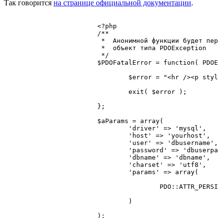
Так говорится
на странице официальной документации
.
			<?php

			/** 

			 *  Анонимной функции будет передан в качестве аргумента 

			 *  объект типа PDOException

			 */

			$PDOFatalError = function( PDOException $e ) {

				$error = "<hr /><p style=\"background-color:red;\">Ошибка выполнения подключения к СУБД: <strong>" . $e->getCode() . "</strong>. Ошибка: <strong>" . $e->getMessage() . "</strong></p><hr />";

				exit( $error );

			};

			$aParams = array(

				'driver' => 'mysql', 

				'host' => 'yourhost',

				'user' => 'dbusername',

				'password' => 'dbuserpassword',

				'dbname' => 'dbname',

				'charset' => 'utf8',

				'params' => array(			// Дополнительные параметры подключения

					PDO::ATTR_PERSISTENT => true, 	// Использовать постоянные подключения

				)

			);
