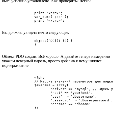
быть успешно установлено. Как проверить? Легко!
		print "<pre>";

		var_dump( $dbh );

		print "</pre>";

Вы должны увидеть нечто следующее.
		object(PDO)#1 (0) {

		}

Объект PDO создан. Всё хорошо. А давайте теперь намеренно
укажем неверный пароль, просто добавив к нему нижнее
подчеркивание.
		<?php

		// Массив значений параметров для подключения к СУБД

		$aParams = array(

			'driver' => 'mysql', // Здесь указываем нужный нам драйвер

			'host' => 'yourhost',

			'user' => 'dbusername',

			'password' => 'dbuserpassword',

			'dbname' => 'dbname'

		);
