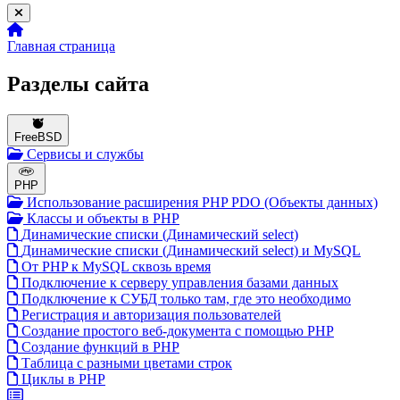
Главная страница
Разделы сайта
FreeBSD
Сервисы и службы
PHP
Использование расширения PHP PDO (Объекты данных)
Классы и объекты в PHP
Динамические списки (Динамический select)
Динамические списки (Динамический select) и MySQL
От PHP к MySQL сквозь время
Подключение к серверу управления базами данных
Подключение к СУБД только там, где это необходимо
Регистрация и авторизация пользователей
Создание простого веб-документа c помощью PHP
Создание функций в PHP
Таблица с разными цветами строк
Циклы в PHP