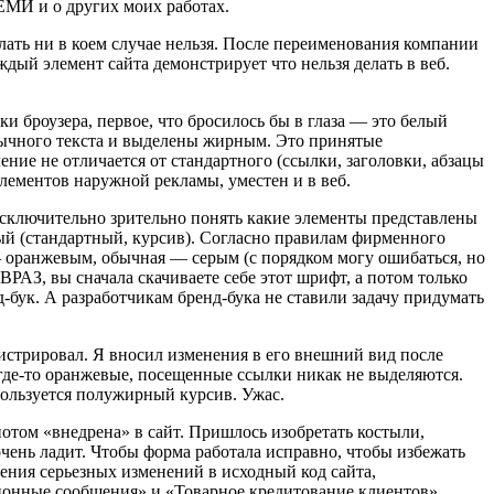
ЕМИ и о других моих работах.
лать ни в коем случае нельзя. После переименования компании
ый элемент сайта демонстрирует что нельзя делать в веб.
и броузера, первое, что бросилось бы в глаза — это белый
бычного текста и выделены жирным. Это принятые
ние не отличается от стандартного (ссылки, заголовки, абзацы
элементов наружной рекламы, уместен и в веб.
сключительно зрительно понять какие элементы представлены
ный (стандартный, курсив). Согласно правилам фирменного
 оранжевым, обычная — серым (с порядком могу ошибаться, но
РАЗ, вы сначала скачиваете себе этот шрифт, а потом только
д-бук. А разработчикам бренд-бука не ставили задачу придумать
инистрировал. Я вносил изменения в его внешний вид после
где-то
оранжевые, посещенные ссылки никак не выделяются.
ользуется полужирный курсив. Ужас.
том «внедрена» в сайт. Пришлось изобретать костыли,
чень ладит. Чтобы форма работала исправно, чтобы избежать
сения серьезных изменений в исходный код сайта,
ационные сообщения» и «Товарное кредитование клиентов»