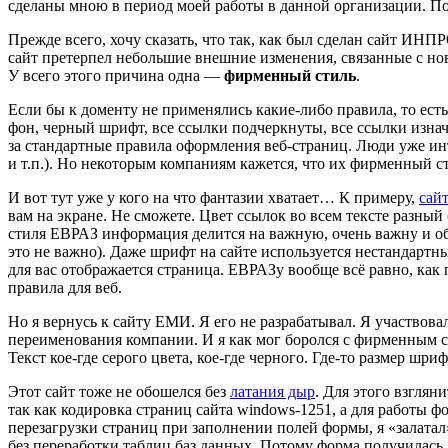
сделаны мною в период моей работы в данной организации. Пот
Прежде всего, хочу сказать, что так, как был сделан сайт ИН
сайт претерпел небольшие внешние изменения, связанные с но
У всего этого причина одна —
фирменный стиль
.
Если бы к доменту не применялись какие-либо правила, то есть
фон, черный шрифт, все ссылки подчеркнуты, все ссылки изна
за стандартные правила оформления веб-страниц. Люди уже инт
и т.п.). Но некоторым компаниям кажется, что их фирменный с
И вот тут уже у кого на что фантазии хватает… К примеру,
сай
вам на экране. Не сможете. Цвет ссылок во всем тексте разны
стиля ЕВРАЗ информация делится на важную, очень важну и о
это не важно). Даже шрифт на сайте используется нестандартн
для вас отображается страница. ЕВРАЗу вообще всё равно, как 
правила для веб.
Но я вернусь к сайту ЕМИ. Я его не разрабатывал. Я участвова
переименования компании. И я как мог боролся с фирменным с
Текст кое-где серого цвета, кое-где черного. Где-то размер шри
Этот сайт тоже не обошелся без
латания дыр
. Для этого взглян
так как кодировка страниц сайта windows-1251, а для работы 
перезагрузки страниц при заполнении полей формы, я «залатал
без переработки таблиц баз данных. Потому форма получилась