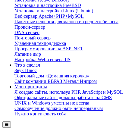
Установка и настройка FreeBSD
Установка и настройка Linux (Ubuntu)
Веб-сервер Apache+PHP+MySQL
Пакетные решения для малого и среднего бизнеса
Прокси-сервер
DNS-сервер
Почтовый сервер
Удаленная техподдержка
Программирование на ASP .NET
Латание дыр
Настройка Web-сервера IIS
Что я сделал
Звук Плюс
Торговый дом «Домашняя курочка»
Сайт компании ЕВРАЗ Металл Инпром
Мои принципы
Я создаю сайты, используя PHP, JavaScript и MySQL
Официальные сайты должны работать на CMS
UNIX и Windows уместны не всегда
Самообучение должно быть непрерывным
Нужно критиковать себя