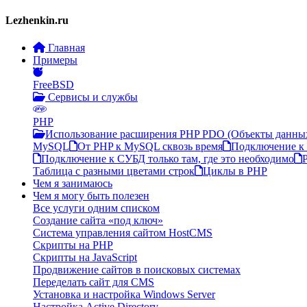
Lezhenkin.ru
Главная
Примеры
FreeBSD
Сервисы и службы
PHP
Использование расширения PHP PDO (Объекты данны
MySQL
От PHP к MySQL сквозь время
Подключение к 
Подключение к СУБД только там, где это необходимо
Таблица с разными цветами строк
Циклы в PHP
Чем я занимаюсь
Чем я могу быть полезен
Все услуги одним списком
Создание сайта «под ключ»
Система управления сайтом HostCMS
Скрипты на PHP
Скрипты на JavaScript
Продвижение сайтов в поисковых системах
Переделать сайт для CMS
Установка и настройка Windows Server
Настройка Active Directory