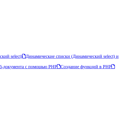
кий select)
Динамические списки (Динамический select) и
еб-документа c помощью PHP
Создание функций в PHP