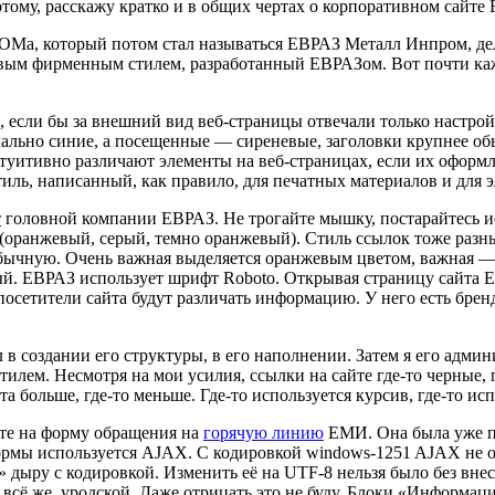
ому, расскажу кратко и в общих чертах о корпоративном сайте 
ПРОМа, который потом стал называться ЕВРАЗ Металл Инпром, де
вым фирменным стилем, разработанный ЕВРАЗом. Вот почти кажд
, если бы за внешний вид веб-страницы отвечали только настройк
чально синие, а посещенные — сиреневые, заголовки крупнее о
уитивно различают элементы на веб-страницах, если их оформле
тиль, написанный, как правило, для печатных материалов и для 
т
головной компании ЕВРАЗ. Не трогайте мышку, постарайтесь и
й (оранжевый, серый, темно оранжевый). Стиль ссылок тоже раз
бычную. Очень важная выделяется оранжевым цветом, важная —
ый. ЕВРАЗ использует шрифт Roboto. Открывая страницу сайта ЕВ
посетители сайта будут различать информацию. У него есть брен
л в создании его структуры, в его наполнении. Затем я его адм
тилем. Несмотря на мои усилия, ссылки на сайте
где-то
черные,
фта больше,
где-то
меньше. Где-то используется курсив,
где-то
исп
ите на форму обращения на
горячую линию
ЕМИ. Она была уже по
формы используется
AJAX
. С кодировкой windows-1251 AJAX не о
» дыру с кодировкой. Изменить её на UTF-8 нельзя было без вне
, всё же, уродской. Даже отрицать это не буду. Блоки «Информ