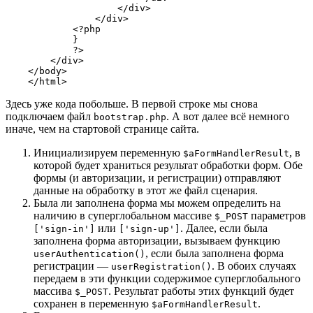
Здесь уже кода побольше. В первой строке мы снова
подключаем файл
. А вот далее всё немного
bootstrap.php
иначе, чем на стартовой странице сайта.
Инициализируем переменную
, в
$aFormHandlerResult
которой будет храниться результат обработки форм. Обе
формы (и авторизации, и регистрации) отправляют
данные на обработку в этот же файл сценария.
Была ли заполнена форма мы можем определить на
наличию в суперглобальном массиве
параметров
$_POST
или
. Далее, если была
['sign-in']
['sign-up']
заполнена форма авторизации, вызываем функцию
, если была заполнена форма
userAuthentication()
регистрации —
. В обоих случаях
userRegistration()
передаем в эти функции содержимое суперглобального
массива
. Результат работы этих функций будет
$_POST
сохранен в переменную
.
$aFormHandlerResult