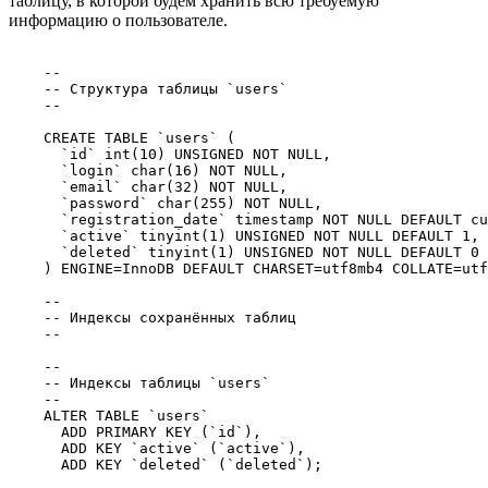
таблицу, в которой будем хранить всю требуемую
информацию о пользователе.
    --

    -- Структура таблицы `users`

    --

    CREATE TABLE `users` (

      `id` int(10) UNSIGNED NOT NULL,

      `login` char(16) NOT NULL,

      `email` char(32) NOT NULL,

      `password` char(255) NOT NULL,

      `registration_date` timestamp NOT NULL DEFAULT cu
      `active` tinyint(1) UNSIGNED NOT NULL DEFAULT 1,

      `deleted` tinyint(1) UNSIGNED NOT NULL DEFAULT 0

    ) ENGINE=InnoDB DEFAULT CHARSET=utf8mb4 COLLATE=utf
    --

    -- Индексы сохранённых таблиц

    --

    --

    -- Индексы таблицы `users`

    --

    ALTER TABLE `users`

      ADD PRIMARY KEY (`id`),

      ADD KEY `active` (`active`),

      ADD KEY `deleted` (`deleted`);
