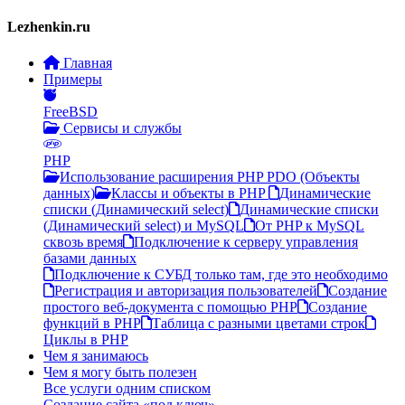
Lezhenkin.ru
Главная
Примеры
FreeBSD
Сервисы и службы
PHP
Использование расширения PHP PDO (Объекты
данных)
Классы и объекты в PHP
Динамические
списки (Динамический select)
Динамические списки
(Динамический select) и MySQL
От PHP к MySQL
сквозь время
Подключение к серверу управления
базами данных
Подключение к СУБД только там, где это необходимо
Регистрация и авторизация пользователей
Создание
простого веб-документа c помощью PHP
Создание
функций в PHP
Таблица с разными цветами строк
Циклы в PHP
Чем я занимаюсь
Чем я могу быть полезен
Все услуги одним списком
Создание сайта «под ключ»