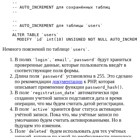
    --

    -- AUTO_INCREMENT для сохранённых таблиц

    --

    --

    -- AUTO_INCREMENT для таблицы `users`

    --

    ALTER TABLE `users`

Немного пояснений по таблице
.
`users`
В полях
,
,
будут храниться
`login`
`email`
`password`
проверенные данные, которые пользователь введёт в
соответствующие поля формы.
Длина поля
установлена в 255. Это сделано
`password`
по рекомендации
документации
к PHP, которая
описывает применение функции
.
password_hash()
В поле
автоматически при
`registration_date`
создании учетной записи подставятся дата и время
операции, что мы будем считать датой регистрации.
В поле
хранится флаг статуса активации
`active`
учётной записи. Пока что, мы учётные записи по
умолчанию будем считать активированными. Но в
будущем это изменим.
Поле
будем использовать для тех учётных
`deleted`
записей, которые по какой-то необходимости пришлось