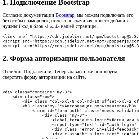
1. Подключение Bootstrap
Согласно документации
Bootstrap
, мы можем подключать его
без особых заморочек, ничего не скачивая, просто добавив
нужный код в блок
нашей страницы.
<head>
<link href="https://cdn.jsdelivr.net/npm/bootstrap@5.3.
<script src="https://cdn.jsdelivr.net/npm/@popperjs/cor
<script src="https://cdn.jsdelivr.net/npm/bootstrap@5.3
2. Форма авторизации пользователя
Отлично. Подключили. Теперь давайте же попробуем
сверстать форму авторизации на сайте.
<div class="container my-3">

    <div class="row">

        <div class="col-xxl-8 col-md-10 offset-xxl-2 of
        <h3 class="my-3">Авторизация пользователя</h3>

            <form id="form-auth" class="needs-validatio
                <div class="my-3">

                    <label for="auth-login">Логин или э
                    <input type="text" id="auth-login" 
                    <div class="error invalid-feedback"
                    <div class="help form-text" id="aut
                </div>
