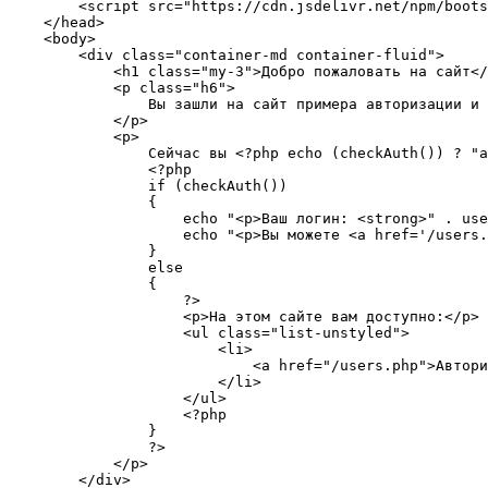
        <script src="https://cdn.jsdelivr.net/npm/boots
    </head>

    <body>

        <div class="container-md container-fluid">

            <h1 class="my-3">Добро пожаловать на сайт</
            <p class="h6">

                Вы зашли на сайт примера авторизации и 
            </p>

            <p>

                Сейчас вы <?php echo (checkAuth()) ? "а
                <?php

                if (checkAuth())

                {

                    echo "<p>Ваш логин: <strong>" . use
                    echo "<p>Вы можете <a href='/users.
                }

                else

                {

                    ?>

                    <p>На этом сайте вам доступно:</p>

                    <ul class="list-unstyled">

                        <li>

                            <a href="/users.php">Автори
                        </li>

                    </ul>

                    <?php

                }

                ?>

            </p> 

        </div>
