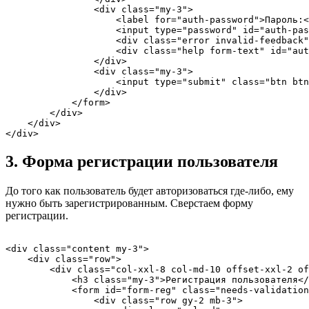
                <div class="my-3">

                    <label for="auth-password">Пароль:<
                    <input type="password" id="auth-pas
                    <div class="error invalid-feedback"
                    <div class="help form-text" id="aut
                </div>

                <div class="my-3">

                    <input type="submit" class="btn btn
                </div>

            </form>

        </div>

    </div>

3. Форма регистрации пользователя
До того как пользователь будет авторизоваться где-либо, ему
нужно быть зарегистрированным. Сверстаем форму
регистрации.
<div class="content my-3">

    <div class="row">

        <div class="col-xxl-8 col-md-10 offset-xxl-2 of
            <h3 class="my-3">Регистрация пользователя</
            <form id="form-reg" class="needs-validation
                <div class="row gy-2 mb-3">
