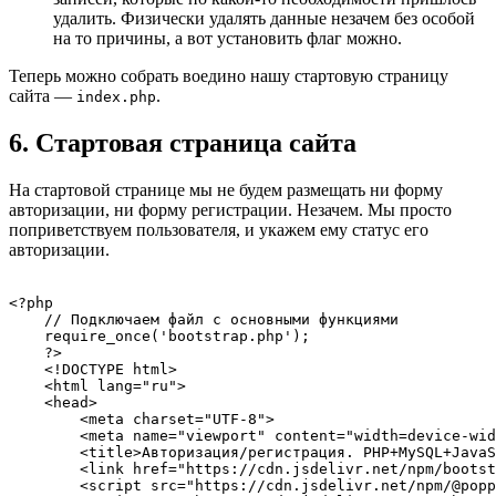
удалить. Физически удалять данные незачем без особой
на то причины, а вот установить флаг можно.
Теперь можно собрать воедино нашу стартовую страницу
сайта —
.
index.php
6. Стартовая страница сайта
На стартовой странице мы не будем размещать ни форму
авторизации, ни форму регистрации. Незачем. Мы просто
поприветствуем пользователя, и укажем ему статус его
авторизации.
<?php

    // Подключаем файл с основными функциями

    require_once('bootstrap.php');

    ?>

    <!DOCTYPE html>

    <html lang="ru">

    <head>

        <meta charset="UTF-8">

        <meta name="viewport" content="width=device-wid
        <title>Авторизация/регистрация. PHP+MySQL+JavaS
        <link href="https://cdn.jsdelivr.net/npm/bootst
        <script src="https://cdn.jsdelivr.net/npm/@popp