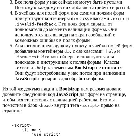
Все поля форм у нас сейчас не могут быть пустыми.
Поэтому к каждому из них добавлен атрибут
.
required
В ячейках для полей форм под самими полями форм
присутствуют контейнеры
с css-классами
и
div
.error
. Эти поля форм скрыты от
.invalid-feedback
пользователя до момента валидации формы. Они
используются для вывода на экран сообщений о
возможных ошибках в полях формы.
Аналогично предыдущему пункту, в ячейки полей форм
добавлены контейнеры
с css-классами
и
div
.help
. Эти контейнеры используются для
.form-text
подсказок и инструкциям к полям формы. Классы
и
к элементам
Bootstrap
не относятся.
.error
.help
Они будут востребованы у нас потом при написании
JavaScript
-сценариев для обработки форм.
Из той же документации к
Bootstrap
нам рекомендовано
добавить следующий код
JavaScript
для форм на странице,
чтобы вся эта история с валидацией работала. Его мы
поместим в блок
внутри тега
прямо на
<head>
<script>
странице.
    <script>

        (() => {

            'use strict'
