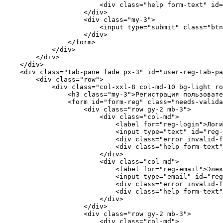
                        <div class="help form-text" id=
                    </div>

                    <div class="my-3">

                        <input type="submit" class="btn
                    </div>

                </form>

            </div>

        </div>

    </div>

    <div class="tab-pane fade px-3" id="user-reg-tab-pa
        <div class="row">

            <div class="col-xxl-8 col-md-10 bg-light ro
                <h3 class="my-3">Регистрация пользовате
                <form id="form-reg" class="needs-valida
                    <div class="row gy-2 mb-3">

                        <div class="col-md">

                            <label for="reg-login">Логи
                            <input type="text" id="reg-
                            <div class="error invalid-f
                            <div class="help form-text"
                        </div>

                        <div class="col-md">

                            <label for="reg-email">Элек
                            <input type="email" id="reg
                            <div class="error invalid-f
                            <div class="help form-text"
                        </div>

                    </div>

                    <div class="row gy-2 mb-3">

                        <div class="col-md">
