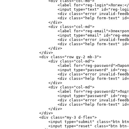
                    <div class="col-md">

                        <label for="reg-login">Логин:</
                        <input type="text" id="reg-logi
                        <div class="error invalid-feedb
                        <div class="help form-text" id=
                    </div>

                    <div class="col-md">

                        <label for="reg-email">Электроп
                        <input type="email" id="reg-ema
                        <div class="error invalid-feedb
                        <div class="help form-text" id=
                    </div>

                </div>

                <div class="row gy-2 mb-3">

                    <div class="col-md">

                        <label for="reg-password">Парол
                        <input type="password" id="reg-
                        <div class="error invalid-feedb
                        <div class="help form-text" id=
                    </div>

                    <div class="col-md">

                        <label for="reg-password2">Подт
                        <input type="password" id="reg-
                        <div class="error invalid-feedb
                        <div class="help form-text" id=
                    </div>

                </div>

                <div class="my-3 d-flex">

                    <input type="submit" class="btn btn
                    <input type="reset" class="btn btn-