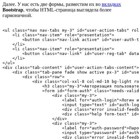
Далее. У нас есть две формы, разместим их во
вкладках
Bootstrap
, чтобы HTML-страница выглядела более
гармоничной.
<ul class="nav nav-tabs my-3" id="user-action-tabs" rol
    <li class="nav-item" role="presentation">

        <button class="nav-link active" id="user-auth-t
    </li>

    <li class="nav-item" role="presentation">

        <button class="nav-link" id="user-reg-tab" data
    </li>

</ul>

<div class="tab-content" id="user-action-tabs-content">

    <div class="tab-pane fade show active px-3" id="use
        <div class="row">

            <div class="col-xxl-8 col-md-10 bg-light ro
                <h3 class="my-3">Авторизация пользовате
                <form id="form-auth" class="needs-valid
                    <div class="my-3">

                        <label for="auth-login">Логин и
                        <input type="text" id="auth-log
                        <div class="error invalid-feedb
                        <div class="help form-text" id=
                    </div>

                    <div class="my-3">

                        <label for="auth-password">Паро
                        <input type="password" id="auth
                        <div class="error invalid-feedb