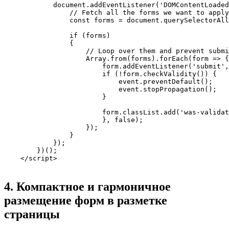
            document.addEventListener('DOMContentLoaded
                // Fetch all the forms we want to apply
                const forms = document.querySelectorAll
                if (forms)

                {

                    // Loop over them and prevent submi
                    Array.from(forms).forEach(form => {

                        form.addEventListener('submit',
                        if (!form.checkValidity()) {

                            event.preventDefault();

                            event.stopPropagation();

                        }

                        form.classList.add('was-validat
                        }, false);

                    });

                }

            });

        })();

    </script>

4. Компактное и гармоничное
размещение форм в разметке
страницы