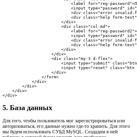
                            <label for="reg-password">П
                            <input type="password" id="
                            <div class="error invalid-f
                            <div class="help form-text"
                        </div>

                        <div class="col-md">

                            <label for="reg-password2">
                            <input type="password" id="
                            <div class="error invalid-f
                            <div class="help form-text"
                        </div>

                    </div>

                    <div class="my-3 d-flex">

                        <input type="submit" class="btn
                        <input type="reset" class="btn 
                    </div>

                </form>

            </div>

        </div>

    </div>

5. База данных
Для того, чтобы пользователь мог зарегистрироваться или
авторизоваться, его данные нужно где-то хранить. Для этого
мы будем использовать СУБД
MySQL
. Создадим в ней